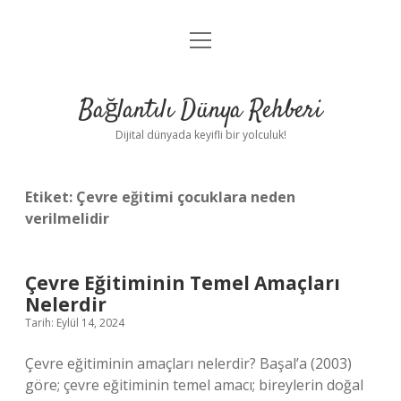
menüyü
Anasayfa
aç
Gizlilik Politikası
Bağlantılı Dünya Rehberi
Yasal Uyarı
Dijital dünyada keyifli bir yolculuk!
Hakkımızda
Etiket:
Çevre eğitimi çocuklara neden
verilmelidir
Çevre Eğitiminin Temel Amaçları
Nelerdir
Tarih: Eylül 14, 2024
Çevre eğitiminin amaçları nelerdir? Başal’a (2003)
göre; çevre eğitiminin temel amacı; bireylerin doğal