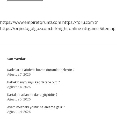
Eğitiminin
Temel
Amaçları
Nelerdir
https://www.empireforumz.com
https://foru.com.tr
https://orjindogalgaz.com.tr
knight online
nttgame
Sitemap
Sidebar
Son Yazılar
Kadınlarda abdesti bozan durumlar nelerdir ?
Ağustos 7, 2026
Bebek banyo suyu kaç derece olm ?
Ağustos 6, 2026
Kartal mı aslan mı daha güçlüdür ?
Ağustos 5, 2026
Avam mezhebi yoktur ne anlama gelir ?
Ağustos 4, 2026