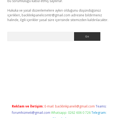
bu sorumluluğu kabul etmiş sayılırlar.
Hukuka ve yasal düzenlemelere aykırı olduğunu düşündüğünüz
içerikleri,
backlinkpanelicomtr@gmail.com
adresine bildirmeniz
halinde, ilgili içerikler yasal süre içerisinde sitemizden kaldırılacaktır.
Arama
per.xyz/
Reklam ve İletişim:
E-mail:
backlinkpaneli@gmail.com
Teams:
forumhizmeti@gmail.com
Whatsapp: 0262 606 0 726
Telegram: