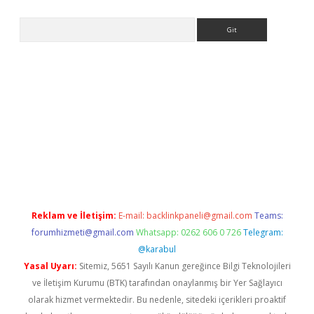
Arama
per.xyz/
Reklam ve İletişim:
E-mail:
backlinkpaneli@gmail.com
Teams:
forumhizmeti@gmail.com
Whatsapp: 0262 606 0 726
Telegram:
@karabul
Yasal Uyarı:
Sitemiz, 5651 Sayılı Kanun gereğince Bilgi Teknolojileri
ve İletişim Kurumu (BTK) tarafından onaylanmış bir Yer Sağlayıcı
olarak hizmet vermektedir. Bu nedenle, sitedeki içerikleri proaktif