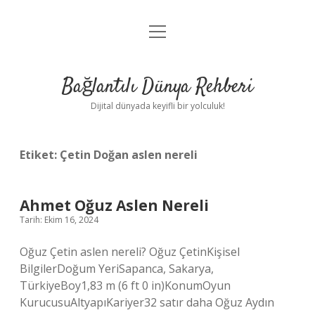
menüyü
Anasayfa
aç
Gizlilik Politikası
Bağlantılı Dünya Rehberi
Yasal Uyarı
Dijital dünyada keyifli bir yolculuk!
Hakkımızda
Etiket:
Çetin Doğan aslen nereli
Ahmet Oğuz Aslen Nereli
Tarih: Ekim 16, 2024
Oğuz Çetin aslen nereli? Oğuz ÇetinKişisel
BilgilerDoğum YeriSapanca, Sakarya,
TürkiyeBoy1,83 m (6 ft 0 in)KonumOyun
KurucusuAltyapıKariyer32 satır daha Oğuz Aydın