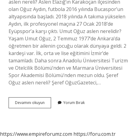
aslen nereli? Aslen Elazığ’ın Karakoçan ilçesinden
olan Oğuz Aydın, futbola 2016 yılında Bucaspor’un
altyapısında başladı. 2018 yılında A takıma yükselen
Aydın, ilk profesyonel maçına 27 Ocak 2018’de
Eyüpspor’a karşı çıktı. Umut Oğuz aslen nerelidir?
Yaşam Umut Oğuz, 2 Temmuz 1977’de Ankara’da
öğretmen bir ailenin çocuğu olarak dünyaya geldi. 2
kardeşi var. İlk, orta ve lise eğitimini İzmir’de
tamamladı. Daha sonra Anadolu Üniversitesi Turizm
ve Otelcilik Bölümü’nden ve Marmara Üniversitesi
Spor Akademisi Bölümü’nden mezun oldu. Şeref
Oğuz aslen nereli? Şeref OğuzGazeteci,…
Ahmet
Devamını okuyun
Yorum Bırak
Oğuz
Aslen
Nereli
https://www.empireforumz.com
https://foru.com.tr