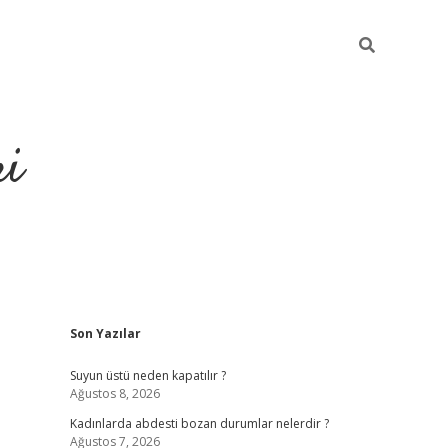
ri
Sidebar
Son Yazılar
su veren bahis siteleri
vdcasino
https://www.betexper.xyz/
Suyun üstü neden kapatılır ?
Ağustos 8, 2026
Kadınlarda abdesti bozan durumlar nelerdir ?
Ağustos 7, 2026