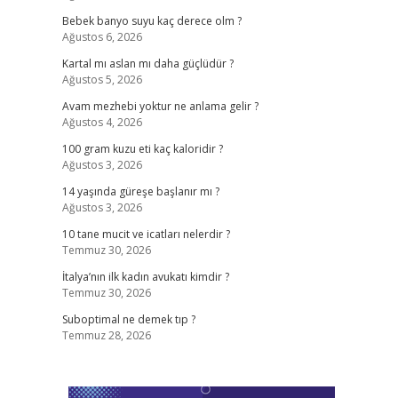
Bebek banyo suyu kaç derece olm ?
Ağustos 6, 2026
Kartal mı aslan mı daha güçlüdür ?
Ağustos 5, 2026
Avam mezhebi yoktur ne anlama gelir ?
Ağustos 4, 2026
100 gram kuzu eti kaç kaloridir ?
Ağustos 3, 2026
14 yaşında güreşe başlanır mı ?
Ağustos 3, 2026
10 tane mucit ve icatları nelerdir ?
Temmuz 30, 2026
İtalya’nın ilk kadın avukatı kimdir ?
Temmuz 30, 2026
Suboptimal ne demek tıp ?
Temmuz 28, 2026