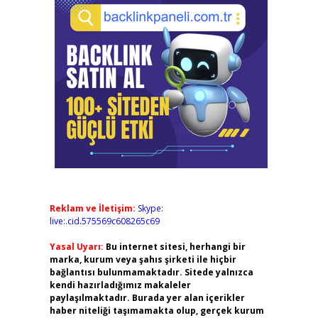
Reklam ve İletişim:
Skype:
live:.cid.575569c608265c69
Yasal Uyarı:
Bu internet sitesi, herhangi bir
marka, kurum veya şahıs şirketi ile hiçbir
bağlantısı bulunmamaktadır. Sitede yalnızca
kendi hazırladığımız makaleler
paylaşılmaktadır. Burada yer alan içerikler
haber niteliği taşımamakta olup, gerçek kurum