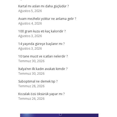
Kartal mı aslan mı daha güçlüdür ?
Ağustos 5, 2026
Avam mezhebi yoktur ne anlama gelir ?
Ağustos 4, 2026
100 gram kuzu eti kaç kaloridir ?
Ağustos 3, 2026
14 yaşında güreşe başlanır mı ?
Ağustos 3, 2026
10 tane mucit ve icatları nelerdir ?
Temmuz 30, 2026
İtalya’nın ilk kadın avukatı kimdir ?
Temmuz 30, 2026
Suboptimal ne demek tıp ?
Temmuz 28, 2026
Kozalak özü öksürük yapar mı ?
Temmuz 26, 2026