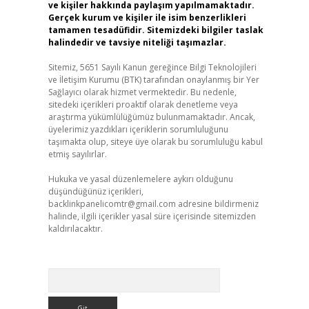
ve kişiler hakkında paylaşım yapılmamaktadır.
Gerçek kurum ve kişiler ile isim benzerlikleri
tamamen tesadüfidir. Sitemizdeki bilgiler taslak
halindedir ve tavsiye niteliği taşımazlar.
Sitemiz, 5651 Sayılı Kanun gereğince Bilgi Teknolojileri
ve İletişim Kurumu (BTK) tarafından onaylanmış bir Yer
Sağlayıcı olarak hizmet vermektedir. Bu nedenle,
sitedeki içerikleri proaktif olarak denetleme veya
araştırma yükümlülüğümüz bulunmamaktadır. Ancak,
üyelerimiz yazdıkları içeriklerin sorumluluğunu
taşımakta olup, siteye üye olarak bu sorumluluğu kabul
etmiş sayılırlar.
Hukuka ve yasal düzenlemelere aykırı olduğunu
düşündüğünüz içerikleri,
backlinkpanelicomtr@gmail.com
adresine bildirmeniz
halinde, ilgili içerikler yasal süre içerisinde sitemizden
kaldırılacaktır.
Arama