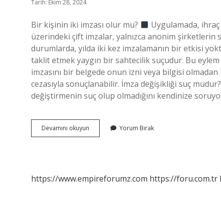
Tarih: Ekim 28, 2024
Bir kişinin iki imzası olur mu?
Uygulamada, ihraç e
üzerindeki çift imzalar, yalnızca anonim şirketler
durumlarda, yılda iki kez imzalamanın bir etkisi yok
taklit etmek yaygın bir sahtecilik suçudur. Bu eylem 
imzasını bir belgede onun izni veya bilgisi olmadan
cezasıyla sonuçlanabilir. İmza değişikliği suç mudur
değiştirmenin suç olup olmadığını kendinize soruyor
Bir
Devamını okuyun
Yorum Bırak
Kişi
Iki
Farklı
Imza
Kullanabilir
https://www.empireforumz.com
https://foru.com.tr
Mi