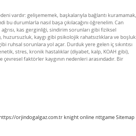
nedeni vardır: gelişememek, başkalarıyla bağlantı kuramamak
 bu durumlarla nasıl başa çıkılacağını öğrenelim. Can
ağrısı, kas gerginliği, sindirim sorunları gibi fiziksel
ı, huzursuzluk, kaygı gibi psikolojik rahatsızlıklara ve boşluk
 gibi ruhsal sorunlara yol açar. Durduk yere gelen iç sıkıntısı
netik, stres, kronik hastalıklar (diyabet, kalp, KOAH gibi),
ve çevresel faktörler kaygının nedenleri arasındadır. Bir
https://orjindogalgaz.com.tr
knight online
nttgame
Sitemap