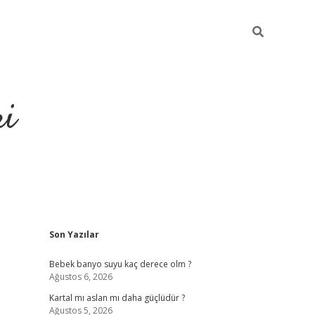
ri
Sidebar
Son Yazılar
usu veren bahis siteleri
vdcasino
https://www.betexper.xyz/
Bebek banyo suyu kaç derece olm ?
Ağustos 6, 2026
Kartal mı aslan mı daha güçlüdür ?
Ağustos 5, 2026