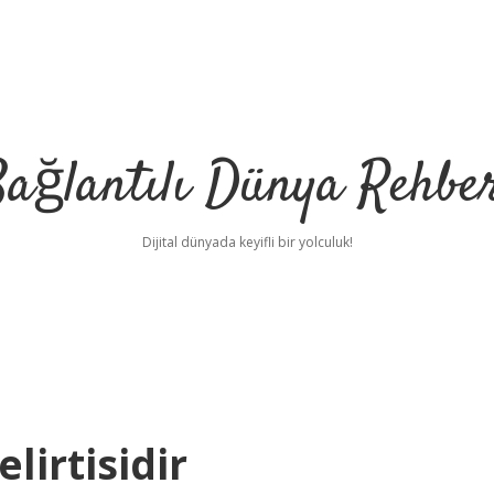
ağlantılı Dünya Rehbe
Dijital dünyada keyifli bir yolculuk!
ilbet
deneme bon
lirtisidir