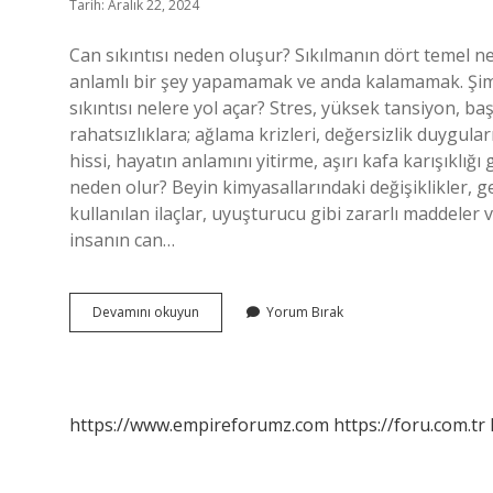
Tarih: Aralık 22, 2024
Can sıkıntısı neden oluşur? Sıkılmanın dört temel 
anlamlı bir şey yapamamak ve anda kalamamak. Şimdi
sıkıntısı nelere yol açar? Stres, yüksek tansiyon, baş 
rahatsızlıklara; ağlama krizleri, değersizlik duygular
hissi, hayatın anlamını yitirme, aşırı kafa karışıklığı
neden olur? Beyin kimyasallarındaki değişiklikler, ge
kullanılan ilaçlar, uyuşturucu gibi zararlı maddeler 
insanın can…
Can
Devamını okuyun
Yorum Bırak
Sıkıntısı
Neyin
Belirtisidir
https://www.empireforumz.com
https://foru.com.tr