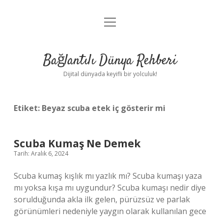
menüyü
Anasayfa
aç
Gizlilik Politikası
Bağlantılı Dünya Rehberi
Yasal Uyarı
Dijital dünyada keyifli bir yolculuk!
Hakkımızda
Etiket:
Beyaz scuba etek iç gösterir mi
Scuba Kumaş Ne Demek
Tarih: Aralık 6, 2024
Scuba kumaş kışlık mı yazlık mı? Scuba kumaşı yaza
mı yoksa kışa mı uygundur? Scuba kumaşı nedir diye
sorulduğunda akla ilk gelen, pürüzsüz ve parlak
görünümleri nedeniyle yaygın olarak kullanılan gece