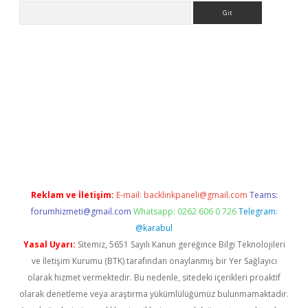
Arama
per.xyz/
Reklam ve İletişim:
E-mail:
backlinkpaneli@gmail.com
Teams:
forumhizmeti@gmail.com
Whatsapp: 0262 606 0 726
Telegram:
@karabul
Yasal Uyarı:
Sitemiz, 5651 Sayılı Kanun gereğince Bilgi Teknolojileri
ve İletişim Kurumu (BTK) tarafından onaylanmış bir Yer Sağlayıcı
olarak hizmet vermektedir. Bu nedenle, sitedeki içerikleri proaktif
olarak denetleme veya araştırma yükümlülüğümüz bulunmamaktadır.