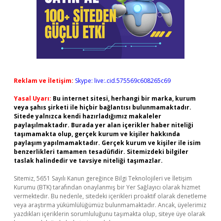
Reklam ve İletişim:
Skype: live:.cid.575569c608265c69
Yasal Uyarı:
Bu internet sitesi, herhangi bir marka, kurum
veya şahıs şirketi ile hiçbir bağlantısı bulunmamaktadır.
Sitede yalnızca kendi hazırladığımız makaleler
paylaşılmaktadır. Burada yer alan içerikler haber niteliği
taşımamakta olup, gerçek kurum ve kişiler hakkında
paylaşım yapılmamaktadır. Gerçek kurum ve kişiler ile isim
benzerlikleri tamamen tesadüfidir. Sitemizdeki bilgiler
taslak halindedir ve tavsiye niteliği taşımazlar.
Sitemiz, 5651 Sayılı Kanun gereğince Bilgi Teknolojileri ve İletişim
Kurumu (BTK) tarafından onaylanmış bir Yer Sağlayıcı olarak hizmet
vermektedir. Bu nedenle, sitedeki içerikleri proaktif olarak denetleme
veya araştırma yükümlülüğümüz bulunmamaktadır. Ancak, üyelerimiz
yazdıkları içeriklerin sorumluluğunu taşımakta olup, siteye üye olarak