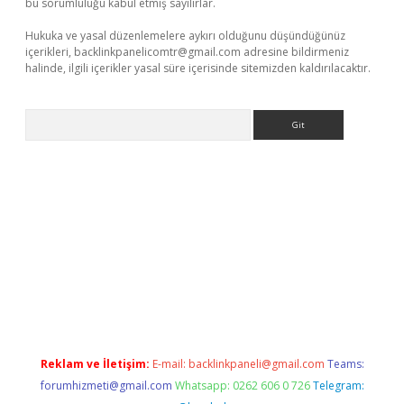
bu sorumluluğu kabul etmiş sayılırlar.
Hukuka ve yasal düzenlemelere aykırı olduğunu düşündüğünüz
içerikleri,
backlinkpanelicomtr@gmail.com
adresine bildirmeniz
halinde, ilgili içerikler yasal süre içerisinde sitemizden kaldırılacaktır.
Arama
er.xyz/
Reklam ve İletişim:
E-mail:
backlinkpaneli@gmail.com
Teams:
forumhizmeti@gmail.com
Whatsapp: 0262 606 0 726
Telegram: