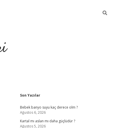
ri
Sidebar
Son Yazılar
su veren bahis siteleri
vdcasino
https://www.betexper.xyz/
Bebek banyo suyu kaç derece olm ?
Ağustos 6, 2026
Kartal mı aslan mı daha güçlüdür ?
Ağustos 5, 2026