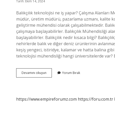
Tarih: Ekim 14, 2024
Balıkçılık teknolojisi ne iş yapar? Çalışma Alanları M
müdür, üretim müdürü, pazarlama uzmanı, kalite ko
geliştirme mühendisi olarak çalışabilmektedir. Balık
çalışmaya başlayabilirler. Balıkçılık Mühendisliği a
başlayabilirler. Balıkçılık nedir kısaca bilgi? Balıkçıl
nehirlerde balık ve diğer deniz ürünlerinin avlanmasıd
keşiş yengeci, istiridye, kalamar ve hatta balina gibi
teknolojisi mühendisliği hangi üniversitelerde var? B
Balıkçılık
Devamını okuyun
Yorum Bırak
Teknolojisi
Nedir
https://www.empireforumz.com
https://foru.com.tr