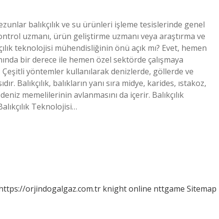
ezunlar balıkçılık ve su ürünleri işleme tesislerinde genel
ntrol uzmanı, ürün geliştirme uzmanı veya araştırma ve
çılık teknolojisi mühendisliğinin önü açık mı? Evet, hemen
lanında bir derece ile hemen özel sektörde çalışmaya
ık; Çeşitli yöntemler kullanılarak denizlerde, göllerde ve
ır. Balıkçılık, balıkların yanı sıra midye, karides, ıstakoz,
 deniz memelilerinin avlanmasını da içerir. Balıkçılık
alıkçılık Teknolojisi…
https://orjindogalgaz.com.tr
knight online
nttgame
Sitemap