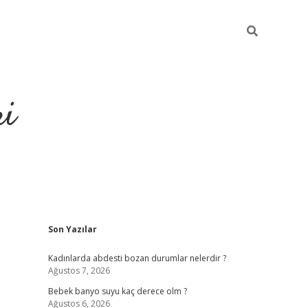
ri
Sidebar
Son Yazılar
su veren bahis siteleri
vdcasino
https://www.betexper.xyz/
Kadınlarda abdesti bozan durumlar nelerdir ?
Ağustos 7, 2026
Bebek banyo suyu kaç derece olm ?
Ağustos 6, 2026