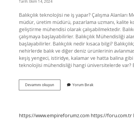
Tarih: Ekim 14, 2024
Balıkçılık teknolojisi ne iş yapar? Çalışma Alanları M
müdür, üretim müdürü, pazarlama uzmanı, kalite ko
geliştirme mühendisi olarak çalışabilmektedir. Balık
çalışmaya başlayabilirler. Balıkçılık Mühendisliği a
başlayabilirler. Balıkçılık nedir kısaca bilgi? Balıkçıl
nehirlerde balık ve diğer deniz ürünlerinin avlanmasıd
keşiş yengeci, istiridye, kalamar ve hatta balina gibi
teknolojisi mühendisliği hangi üniversitelerde var? B
Balıkçılık
Devamını okuyun
Yorum Bırak
Teknolojisi
Nedir
https://www.empireforumz.com
https://foru.com.tr