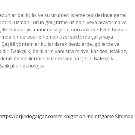
ezunlar balıkçılık ve su ürünleri işleme tesislerinde genel
ntrol uzmanı, ürün geliştirme uzmanı veya araştırma ve
çılık teknolojisi mühendisliğinin önü açık mı? Evet, hemen
lanında bir derece ile hemen özel sektörde çalışmaya
ık; Çeşitli yöntemler kullanılarak denizlerde, göllerde ve
ır. Balıkçılık, balıkların yanı sıra midye, karides, ıstakoz,
 deniz memelilerinin avlanmasını da içerir. Balıkçılık
alıkçılık Teknolojisi…
https://orjindogalgaz.com.tr
knight online
nttgame
Sitemap