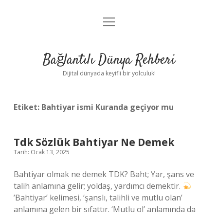
menüyü
Anasayfa
aç
Gizlilik Politikası
Bağlantılı Dünya Rehberi
Yasal Uyarı
Dijital dünyada keyifli bir yolculuk!
Hakkımızda
Etiket:
Bahtiyar ismi Kuranda geçiyor mu
Tdk Sözlük Bahtiyar Ne Demek
Tarih: Ocak 13, 2025
Bahtiyar olmak ne demek TDK? Baht; Yar, şans ve
talih anlamına gelir; yoldaş, yardımcı demektir.
’Bahtiyar’ kelimesi, ‘şanslı, talihli ve mutlu olan’
anlamına gelen bir sıfattır. ‘Mutlu ol’ anlamında da