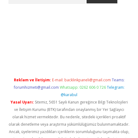
per.xyz/
Reklam ve İletişim:
E-mail:
backlinkpaneli@gmail.com
Teams:
forumhizmeti@gmail.com
Whatsapp: 0262 606 0 726
Telegram:
@karabul
Yasal Uyarı:
Sitemiz, 5651 Sayılı Kanun gereğince Bilgi Teknolojileri
ve İletişim Kurumu (BTK) tarafından onaylanmış bir Yer Sağlayıcı
olarak hizmet vermektedir. Bu nedenle, sitedeki içerikleri proaktif
olarak denetleme veya araştırma yükümlülüğümüz bulunmamaktadır.
Ancak, üyelerimiz yazdıkları içeriklerin sorumluluğunu taşımakta olup,