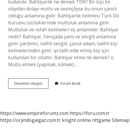
kullanılır. Bahtiyarlık ne demek TDK? Bir kişi bir
olaydan dolayı mutlu ve sevinçliyse bu onun şanslı
olduğu anlamına gelir. Bahtiyarlık kelimesi Türk Dil
Kurumu sözlüklerinde mutluluk anlamına gelir.
Mutluluk ve refah kelimeleri eş anlamlıdır. Bahtiyar
nedir? Bahtiyar, Farsçada şans ve sevgili anlamına
gelir; yardımcı, talihli sevgili, şanslı adam, talihli kişi
kelimelerinden gelir; iyi talih elde etmiş kişi için
kullanılan bir sıfattır. Bahtiyar etme ne demek? ѻ
Mutlu etmek (yapmak, kılmak):…
Tdk
Devamını okuyun
Yorum Bırak
Sözlük
Bahtiyar
Ne
Demek
https://www.empireforumz.com
https://foru.com.tr
https://orjindogalgaz.com.tr
knight online
nttgame
Sitemap