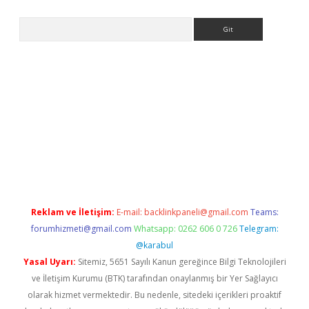
Arama
er.xyz/
Reklam ve İletişim:
E-mail:
backlinkpaneli@gmail.com
Teams:
forumhizmeti@gmail.com
Whatsapp: 0262 606 0 726
Telegram:
@karabul
Yasal Uyarı:
Sitemiz, 5651 Sayılı Kanun gereğince Bilgi Teknolojileri
ve İletişim Kurumu (BTK) tarafından onaylanmış bir Yer Sağlayıcı
olarak hizmet vermektedir. Bu nedenle, sitedeki içerikleri proaktif