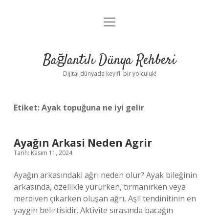
menüyü
Anasayfa
aç
Gizlilik Politikası
Bağlantılı Dünya Rehberi
Yasal Uyarı
Dijital dünyada keyifli bir yolculuk!
Hakkımızda
Etiket:
Ayak topuğuna ne iyi gelir
Ayağın Arkasi Neden Agrir
Tarih: Kasım 11, 2024
Ayağın arkasındaki ağrı neden olur? Ayak bileğinin
arkasında, özellikle yürürken, tırmanırken veya
merdiven çıkarken oluşan ağrı, Aşil tendinitinin en
yaygın belirtisidir. Aktivite sırasında bacağın