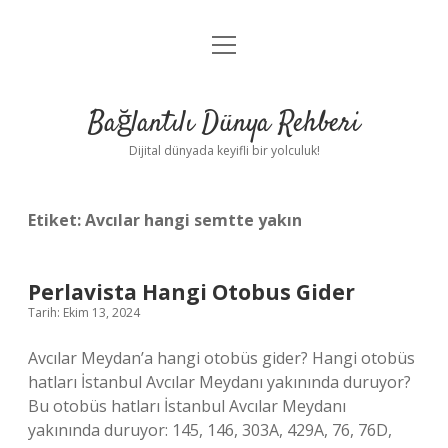
menüyü
Anasayfa
aç
Gizlilik Politikası
Bağlantılı Dünya Rehberi
Yasal Uyarı
Dijital dünyada keyifli bir yolculuk!
Hakkımızda
Etiket:
Avcılar hangi semtte yakın
Perlavista Hangi Otobus Gider
Tarih: Ekim 13, 2024
Avcılar Meydan’a hangi otobüs gider? Hangi otobüs
hatları İstanbul Avcılar Meydanı yakınında duruyor?
Bu otobüs hatları İstanbul Avcılar Meydanı
yakınında duruyor: 145, 146, 303A, 429A, 76, 76D,