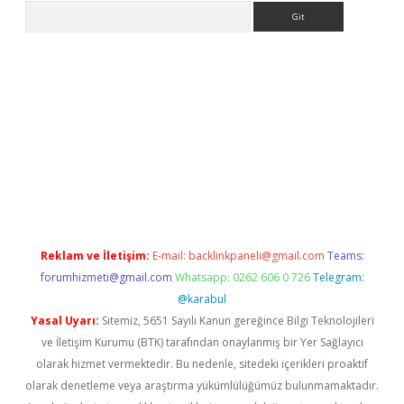
Arama
per.xyz/
Reklam ve İletişim:
E-mail:
backlinkpaneli@gmail.com
Teams:
forumhizmeti@gmail.com
Whatsapp: 0262 606 0 726
Telegram:
@karabul
Yasal Uyarı:
Sitemiz, 5651 Sayılı Kanun gereğince Bilgi Teknolojileri
ve İletişim Kurumu (BTK) tarafından onaylanmış bir Yer Sağlayıcı
olarak hizmet vermektedir. Bu nedenle, sitedeki içerikleri proaktif
olarak denetleme veya araştırma yükümlülüğümüz bulunmamaktadır.