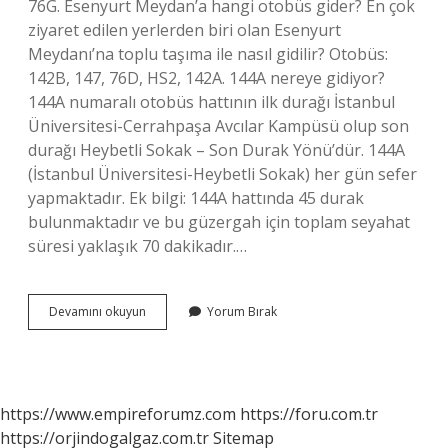
76G. Esenyurt Meydan’a hangi otobüs gider? En çok
ziyaret edilen yerlerden biri olan Esenyurt
Meydanı’na toplu taşıma ile nasıl gidilir? Otobüs:
142B, 147, 76D, HS2, 142A. 144A nereye gidiyor?
144A numaralı otobüs hattının ilk durağı İstanbul
Üniversitesi-Cerrahpaşa Avcılar Kampüsü olup son
durağı Heybetli Sokak – Son Durak Yönü’dür. 144A
(İstanbul Üniversitesi-Heybetli Sokak) her gün sefer
yapmaktadır. Ek bilgi: 144A hattında 45 durak
bulunmaktadır ve bu güzergah için toplam seyahat
süresi yaklaşık 70 dakikadır.…
Perlavista
Devamını okuyun
Yorum Bırak
Hangi
Otobus
Gider
https://www.empireforumz.com
https://foru.com.tr
https://orjindogalgaz.com.tr
Sitemap