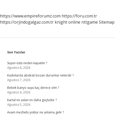
Tekrar
Askere
Gidebilir
https://www.empireforumz.com
https://foru.com.tr
Mı
https://orjindogalgaz.com.tr
knight online
nttgame
Sitemap
Sidebar
Son Yazılar
Suyun üstü neden kapatılır ?
Ağustos 8, 2026
Kadınlarda abdesti bozan durumlar nelerdir ?
Ağustos 7, 2026
Bebek banyo suyu kaç derece olm ?
Ağustos 6, 2026
Kartal mı aslan mı daha güçlüdür ?
Ağustos 5, 2026
Avam mezhebi yoktur ne anlama gelir ?