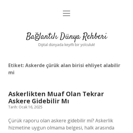
menüyü
Anasayfa
aç
Gizlilik Politikası
Bağlantılı Dünya Rehberi
Yasal Uyarı
Dijital dünyada keyifli bir yolculuk!
Hakkımızda
Etiket:
Askerde çürük alan birisi ehliyet alabilir
mi
Askerlikten Muaf Olan Tekrar
Askere Gidebilir Mı
Tarih: Ocak 16, 2025
Çürük raporu olan askere gidebilir mi? Askerlik
hizmetine uygun olmama belgesi, halk arasında