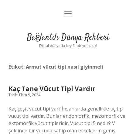
menüyü
Anasayfa
aç
Gizlilik Politikası
Bağlantılı Dünya Rehberi
Yasal Uyarı
Dijital dünyada keyifli bir yolculuk!
Hakkımızda
Etiket:
Armut vücut tipi nasıl giyinmeli
Kaç Tane Vücut Tipi Vardır
Tarih: Ekim 9, 2024
Kaç çeşit vücut tipi var? İnsanlarda genellikle üç tip
vücut tipi vardır. Bunlar endomorfik, mezomorfik ve
ektomorfik vücut tipleridir. Vücut tipi 5 nedir? V
şeklinde bir vücuda sahip olan erkeklerin geniş