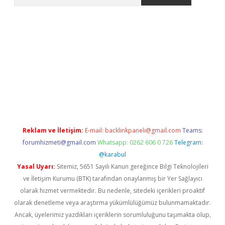
per.xyz/
Reklam ve İletişim:
E-mail:
backlinkpaneli@gmail.com
Teams:
forumhizmeti@gmail.com
Whatsapp: 0262 606 0 726
Telegram:
@karabul
Yasal Uyarı:
Sitemiz, 5651 Sayılı Kanun gereğince Bilgi Teknolojileri
ve İletişim Kurumu (BTK) tarafından onaylanmış bir Yer Sağlayıcı
olarak hizmet vermektedir. Bu nedenle, sitedeki içerikleri proaktif
olarak denetleme veya araştırma yükümlülüğümüz bulunmamaktadır.
Ancak, üyelerimiz yazdıkları içeriklerin sorumluluğunu taşımakta olup,