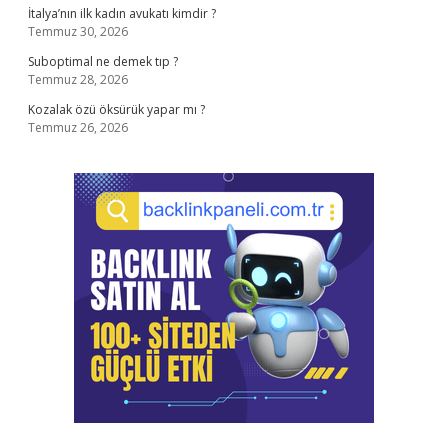
İtalya’nın ilk kadın avukatı kimdir ?
Temmuz 30, 2026
Suboptimal ne demek tıp ?
Temmuz 28, 2026
Kozalak özü öksürük yapar mı ?
Temmuz 26, 2026