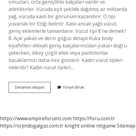
omuzları, orta genişlikte kalçaları vardır ve
atletiktirler. Vücuda eşit şekilde dağılmış az miktarda
yağ, vücuda kaslı bir görünüm kazandırır. O tipi
yuvarlak bir fiziği belirtir. Kaslı ancak yağlı vücut,
geniş eklemlerle tamamlanır. Vücut tipi 8 ne demek?
8. Açık yakalı ve derin göğüs detaylı Kuka body
kıyafetleri dikkati geniş kalçalarınızdan yukarı doğru
çekerken, dikey çizgili etek veya pantolonlar
bacaklarınızı daha ince gösterir. Kadın vücut tipleri
nelerdir? Kadın vücut tipleri…
Kaç
Devamını okuyun
Yorum Bırak
Tane
Vücut
Tipi
Vardır
https://www.empireforumz.com
https://foru.com.tr
https://orjindogalgaz.com.tr
knight online
nttgame
Sitemap