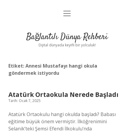
menüyü
Anasayfa
aç
Gizlilik Politikası
Bağlantılı Dünya Rehberi
Yasal Uyarı
Dijital dünyada keyifli bir yolculuk!
Hakkımızda
Etiket:
Annesi Mustafayı hangi okula
göndermek istiyordu
Atatürk Ortaokula Nerede Başladı
Tarih: Ocak 7, 2025
Atatürk Ortaokulu hangi okulda başladı? Babası
eğitime büyük önem vermiştir. İlköğrenimini
Selanik’teki Şemsi Efendi İlkokulu’nda