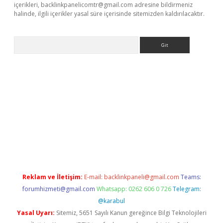
içerikleri,
backlinkpanelicomtr@gmail.com
adresine bildirmeniz
halinde, ilgili içerikler yasal süre içerisinde sitemizden kaldırılacaktır.
Arama
w.betexper.xyz/
Reklam ve İletişim:
E-mail:
backlinkpaneli@gmail.com
Teams:
forumhizmeti@gmail.com
Whatsapp: 0262 606 0 726
Telegram:
@karabul
Yasal Uyarı:
Sitemiz, 5651 Sayılı Kanun gereğince Bilgi Teknolojileri