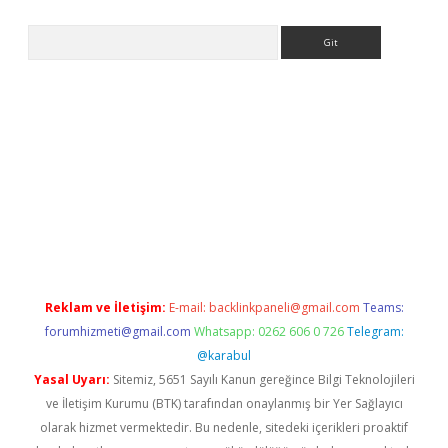
Arama
per.xyz/
Reklam ve İletişim:
E-mail:
backlinkpaneli@gmail.com
Teams:
forumhizmeti@gmail.com
Whatsapp: 0262 606 0 726
Telegram:
@karabul
Yasal Uyarı:
Sitemiz, 5651 Sayılı Kanun gereğince Bilgi Teknolojileri
ve İletişim Kurumu (BTK) tarafından onaylanmış bir Yer Sağlayıcı
olarak hizmet vermektedir. Bu nedenle, sitedeki içerikleri proaktif