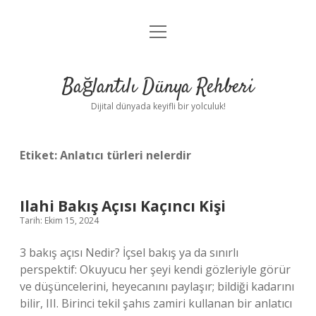
menüyü
Anasayfa
aç
Gizlilik Politikası
Bağlantılı Dünya Rehberi
Yasal Uyarı
Dijital dünyada keyifli bir yolculuk!
Hakkımızda
Etiket:
Anlatıcı türleri nelerdir
Ilahi Bakış Açısı Kaçıncı Kişi
Tarih: Ekim 15, 2024
3 bakış açısı Nedir? İçsel bakış ya da sınırlı
perspektif: Okuyucu her şeyi kendi gözleriyle görür
ve düşüncelerini, heyecanını paylaşır; bildiği kadarını
bilir, III. Birinci tekil şahıs zamiri kullanan bir anlatıcı