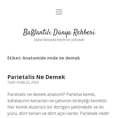
menüyü
Anasayfa
aç
Gizlilik Politikası
Bağlantılı Dünya Rehberi
Yasal Uyarı
Dijital dünyada keyifli bir yolculuk!
Hakkımızda
Etiket:
Anatomide mide ne demek
Parietalis Ne Demek
Tarih: Aralık 22, 2024
Parietalis ne demek anatomi? Parietal kemik,
kafatasının kenarları ve çatısının birleştiği kemiktir.
Her kemik düzensiz bir dörtgen şeklindedir ve iki
yüzü, dört kenarı ve dört açısı vardır. Parietale nedir