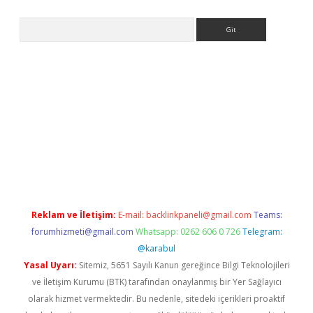
Arama
per.xyz/
Reklam ve İletişim:
E-mail:
backlinkpaneli@gmail.com
Teams:
forumhizmeti@gmail.com
Whatsapp: 0262 606 0 726
Telegram:
@karabul
Yasal Uyarı:
Sitemiz, 5651 Sayılı Kanun gereğince Bilgi Teknolojileri
ve İletişim Kurumu (BTK) tarafından onaylanmış bir Yer Sağlayıcı
olarak hizmet vermektedir. Bu nedenle, sitedeki içerikleri proaktif