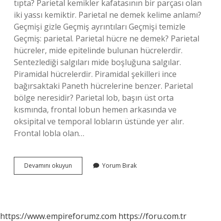
tıpta? Parietal kemikler kafatasının bir parçası olan
iki yassı kemiktir. Parietal ne demek kelime anlamı?
Geçmişi gizle Geçmiş ayrıntıları Geçmişi temizle
Geçmiş: parietal. Parietal hücre ne demek? Parietal
hücreler, mide epitelinde bulunan hücrelerdir.
Sentezlediği salgıları mide boşluğuna salgılar.
Piramidal hücrelerdir. Piramidal şekilleri ince
bağırsaktaki Paneth hücrelerine benzer. Parietal
bölge neresidir? Parietal lob, başın üst orta
kısmında, frontal lobun hemen arkasında ve
oksipital ve temporal lobların üstünde yer alır.
Frontal lobla olan…
Parietalis
Devamını okuyun
Yorum Bırak
Ne
Demek
https://www.empireforumz.com
https://foru.com.tr