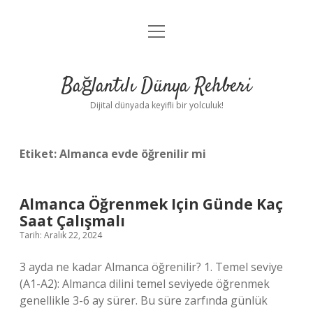
menüyü
Anasayfa
aç
Gizlilik Politikası
Bağlantılı Dünya Rehberi
Yasal Uyarı
Dijital dünyada keyifli bir yolculuk!
Hakkımızda
Etiket:
Almanca evde öğrenilir mi
Almanca Öğrenmek Için Günde Kaç
Saat Çalışmalı
Tarih: Aralık 22, 2024
3 ayda ne kadar Almanca öğrenilir? 1. Temel seviye
(A1-A2): Almanca dilini temel seviyede öğrenmek
genellikle 3-6 ay sürer. Bu süre zarfında günlük