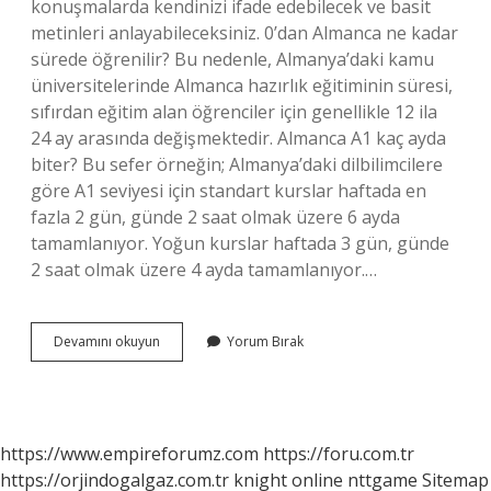
konuşmalarda kendinizi ifade edebilecek ve basit
metinleri anlayabileceksiniz. 0’dan Almanca ne kadar
sürede öğrenilir? Bu nedenle, Almanya’daki kamu
üniversitelerinde Almanca hazırlık eğitiminin süresi,
sıfırdan eğitim alan öğrenciler için genellikle 12 ila
24 ay arasında değişmektedir. Almanca A1 kaç ayda
biter? Bu sefer örneğin; Almanya’daki dilbilimcilere
göre A1 seviyesi için standart kurslar haftada en
fazla 2 gün, günde 2 saat olmak üzere 6 ayda
tamamlanıyor. Yoğun kurslar haftada 3 gün, günde
2 saat olmak üzere 4 ayda tamamlanıyor.…
Almanca
Devamını okuyun
Yorum Bırak
Öğrenmek
Için
Günde
Kaç
Saat
https://www.empireforumz.com
https://foru.com.tr
Çalışmalı
https://orjindogalgaz.com.tr
knight online
nttgame
Sitemap