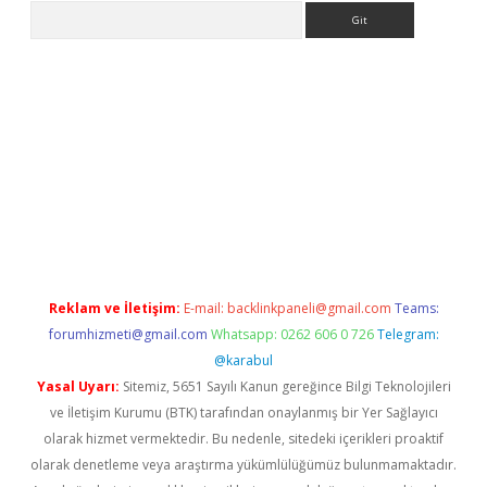
Arama
er.xyz/
Reklam ve İletişim:
E-mail:
backlinkpaneli@gmail.com
Teams:
forumhizmeti@gmail.com
Whatsapp: 0262 606 0 726
Telegram:
@karabul
Yasal Uyarı:
Sitemiz, 5651 Sayılı Kanun gereğince Bilgi Teknolojileri
ve İletişim Kurumu (BTK) tarafından onaylanmış bir Yer Sağlayıcı
olarak hizmet vermektedir. Bu nedenle, sitedeki içerikleri proaktif
olarak denetleme veya araştırma yükümlülüğümüz bulunmamaktadır.