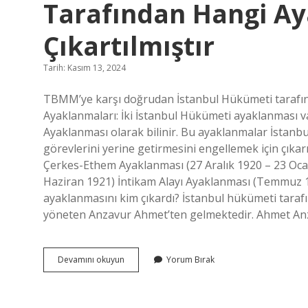
Tarafından Hangi A
Çıkartılmıştır
Tarih: Kasım 13, 2024
TBMM’ye karşı doğrudan İstanbul Hükümeti tarafınd
Ayaklanmaları: İki İstanbul Hükümeti ayaklanması v
Ayaklanması olarak bilinir. Bu ayaklanmalar İstanb
görevlerini yerine getirmesini engellemek için çıkar
Çerkes-Ethem Ayaklanması (27 Aralık 1920 – 23 Ocak
Haziran 1921) İntikam Alayı Ayaklanması (Temmuz 1
ayaklanmasını kim çıkardı? İstanbul hükümeti tara
yöneten Anzavur Ahmet’ten gelmektedir. Ahmet Anzavu
Tbmmye
Devamını okuyun
Yorum Bırak
Karşı
Doğrudan
Istanbul