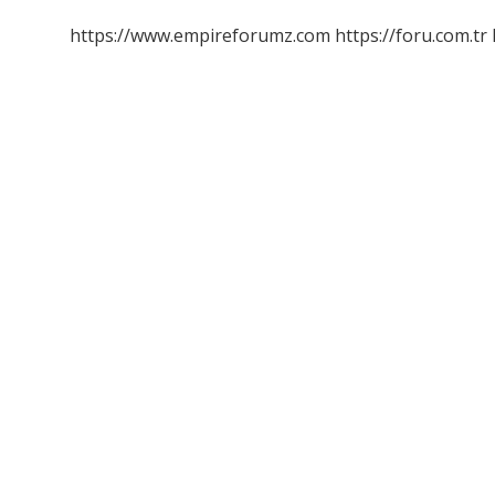
Hükümeti
Tarafından
https://www.empireforumz.com
https://foru.com.tr
Hangi
Ayaklanmalar
Çıkartılmıştır