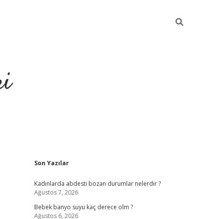
ri
Sidebar
Son Yazılar
usu veren bahis siteleri
vdcasino
https://www.betexper.xyz/
Kadınlarda abdesti bozan durumlar nelerdir ?
Ağustos 7, 2026
Bebek banyo suyu kaç derece olm ?
Ağustos 6, 2026