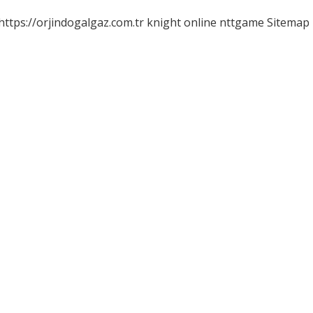
https://orjindogalgaz.com.tr
knight online
nttgame
Sitemap