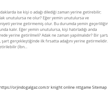
klarda ise kişi o adağı dilediği zaman yerine getirebilir;
dak unutulursa ne olur? Eğer yemin unutulursa ve
 niyeti yerine getirmemiş olur. Bu durumda yemin geçerliliğin
nda kalır. Eğer yemin unutulursa, kişi hatırladığı anda
ede yerine getirilmeli? Adak ne zaman yapılmalıdır? Bir şart
art gerçekleştiğinde ilk fırsatta adağını yerine getirmelidir.
irilebilir (İbn…
https://orjindogalgaz.com.tr
knight online
nttgame
Sitemap