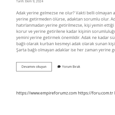
Tarih: Ekim 9, 2024
Adak yerine gelmezse ne olur? Vakti belli olmayan ada
yerine getirmeden ölürse, adaktan sorumlu olur. A
hatırlanmadan yerine getirilmezse, kişi yemin ettiği
korur ve yerine getirilene kadar kişinin sorumluluğu
yemini yerine getirmek önemlidir. Adak ne kadar sür
bağlı olarak kurban kesmeyi adak olarak sunan kişi, ş
Şarta bağlı olmayan adaklar ise her zaman yerine get
Adağını
Devamını okuyun
Yorum Bırak
Yerine
Getirmezse
Ne
Olur
https://www.empireforumz.com
https://foru.com.tr