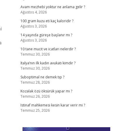
Avam mezhebi yoktur ne anlama gelir ?
Ağustos 4, 2026
100 gram kuzu eti kaç kaloridir ?
Ağustos 3, 2026
i
14 yaşında güreşe başlanır mı ?
Ağustos 3, 2026
a
10 tane mucit ve icatları nelerdir ?
Temmuz 30, 2026
İtalya’nın ilk kadın avukatı kimdir ?
Temmuz 30, 2026
Suboptimal ne demek tıp ?
Temmuz 28, 2026
Kozalak özü öksürük yapar mı ?
Temmuz 26, 2026
Istinaf mahkemesi kesin karar verir mi ?
Temmuz 25, 2026