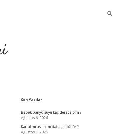
ri
Sidebar
Son Yazılar
eneme bonusu veren bahis siteleri
vdcasino
https://www.bet
Bebek banyo suyu kaç derece olm ?
Ağustos 6, 2026
Kartal mı aslan mı daha güçlüdür ?
Ağustos 5, 2026