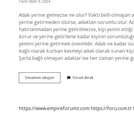
Tarih: Ekim 9, 2024
Adak yerine gelmezse ne olur? Vakti belli olmayan ada
yerine getirmeden ölürse, adaktan sorumlu olur. A
hatırlanmadan yerine getirilmezse, kişi yemin ettiği
korur ve yerine getirilene kadar kişinin sorumluluğu
yemini yerine getirmek önemlidir. Adak ne kadar sür
bağlı olarak kurban kesmeyi adak olarak sunan kişi, ş
Şarta bağlı olmayan adaklar ise her zaman yerine get
Adağını
Devamını okuyun
Yorum Bırak
Yerine
Getirmezse
Ne
Olur
https://www.empireforumz.com
https://foru.com.tr