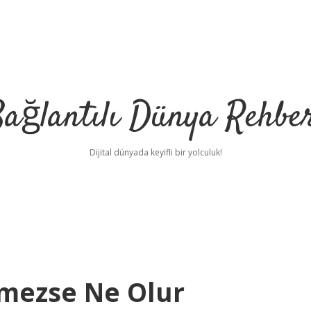
ağlantılı Dünya Rehbe
Dijital dünyada keyifli bir yolculuk!
ilbet
deneme bonu
rmezse Ne Olur