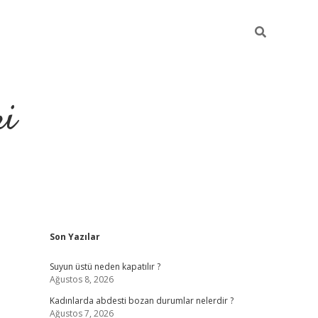
ri
Sidebar
Son Yazılar
su veren bahis siteleri
vdcasino
https://www.betexper.xyz/
Suyun üstü neden kapatılır ?
Ağustos 8, 2026
Kadınlarda abdesti bozan durumlar nelerdir ?
Ağustos 7, 2026