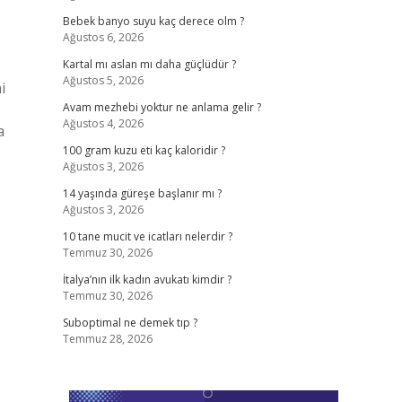
Bebek banyo suyu kaç derece olm ?
Ağustos 6, 2026
Kartal mı aslan mı daha güçlüdür ?
Ağustos 5, 2026
i
Avam mezhebi yoktur ne anlama gelir ?
Ağustos 4, 2026
a
100 gram kuzu eti kaç kaloridir ?
Ağustos 3, 2026
14 yaşında güreşe başlanır mı ?
Ağustos 3, 2026
10 tane mucit ve icatları nelerdir ?
Temmuz 30, 2026
İtalya’nın ilk kadın avukatı kimdir ?
Temmuz 30, 2026
Suboptimal ne demek tıp ?
Temmuz 28, 2026