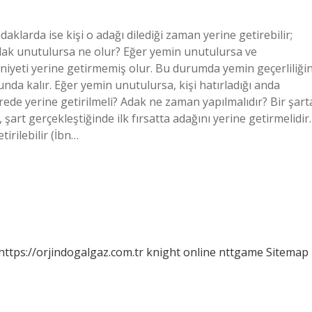
klarda ise kişi o adağı dilediği zaman yerine getirebilir;
dak unutulursa ne olur? Eğer yemin unutulursa ve
 niyeti yerine getirmemiş olur. Bu durumda yemin geçerliliğin
nda kalır. Eğer yemin unutulursa, kişi hatırladığı anda
ede yerine getirilmeli? Adak ne zaman yapılmalıdır? Bir şart
art gerçekleştiğinde ilk fırsatta adağını yerine getirmelidir.
irilebilir (İbn…
https://orjindogalgaz.com.tr
knight online
nttgame
Sitemap