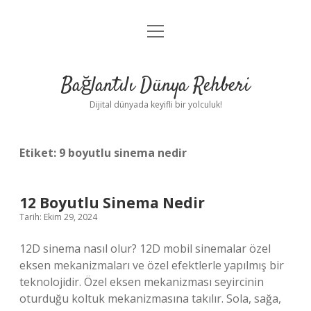
menüyü
Anasayfa
aç
Gizlilik Politikası
Bağlantılı Dünya Rehberi
Yasal Uyarı
Dijital dünyada keyifli bir yolculuk!
Hakkımızda
Etiket:
9 boyutlu sinema nedir
12 Boyutlu Sinema Nedir
Tarih: Ekim 29, 2024
12D sinema nasıl olur? 12D mobil sinemalar özel
eksen mekanizmaları ve özel efektlerle yapılmış bir
teknolojidir. Özel eksen mekanizması seyircinin
oturduğu koltuk mekanizmasına takılır. Sola, sağa,