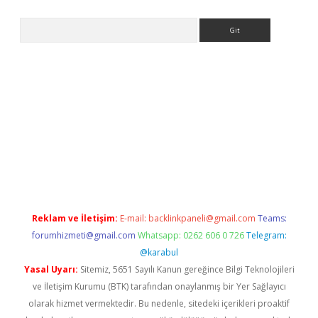
Arama
er.xyz/
Reklam ve İletişim:
E-mail:
backlinkpaneli@gmail.com
Teams:
forumhizmeti@gmail.com
Whatsapp: 0262 606 0 726
Telegram:
@karabul
Yasal Uyarı:
Sitemiz, 5651 Sayılı Kanun gereğince Bilgi Teknolojileri
ve İletişim Kurumu (BTK) tarafından onaylanmış bir Yer Sağlayıcı
olarak hizmet vermektedir. Bu nedenle, sitedeki içerikleri proaktif