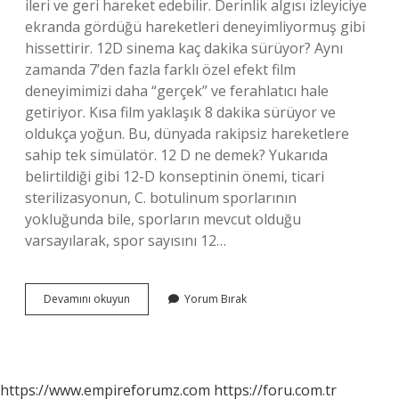
ileri ve geri hareket edebilir. Derinlik algısı izleyiciye
ekranda gördüğü hareketleri deneyimliyormuş gibi
hissettirir. 12D sinema kaç dakika sürüyor? Aynı
zamanda 7’den fazla farklı özel efekt film
deneyimimizi daha “gerçek” ve ferahlatıcı hale
getiriyor. Kısa film yaklaşık 8 dakika sürüyor ve
oldukça yoğun. Bu, dünyada rakipsiz hareketlere
sahip tek simülatör. 12 D ne demek? Yukarıda
belirtildiği gibi 12-D konseptinin önemi, ticari
sterilizasyonun, C. botulinum sporlarının
yokluğunda bile, sporların mevcut olduğu
varsayılarak, spor sayısını 12…
12
Devamını okuyun
Yorum Bırak
Boyutlu
Sinema
Nedir
https://www.empireforumz.com
https://foru.com.tr