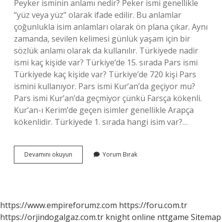
Peyker isminin anlamı nedir? Peker ismi genellikle
“yüz veya yüz” olarak ifade edilir. Bu anlamlar
çoğunlukla isim anlamları olarak ön plana çıkar. Aynı
zamanda, sevilen kelimesi günlük yaşam için bir
sözlük anlamı olarak da kullanılır. Türkiyede nadir
ismi kaç kişide var? Türkiye’de 15. sırada Pars ismi
Türkiyede kaç kişide var? Türkiye’de 720 kişi Pars
ismini kullanıyor. Pars ismi Kur’an’da geçiyor mu?
Pars ismi Kur’an’da geçmiyor çünkü Farsça kökenli.
Kur’an-ı Kerim’de geçen isimler genellikle Arapça
kökenlidir. Türkiyede 1. sırada hangi isim var?…
Peyker
Devamını okuyun
Yorum Bırak
Ismi
Türkiyede
Kaç
Kişide
Var
https://www.empireforumz.com
https://foru.com.tr
https://orjindogalgaz.com.tr
knight online
nttgame
Sitemap