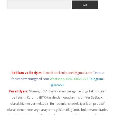
Arama
per.xyz/
Reklam ve İletişim:
E-mail:
backlinkpaneli@gmail.com
Teams:
forumhizmeti@gmail.com
Whatsapp: 0262 606 0 726
Telegram:
@karabul
Yasal Uyarı:
Sitemiz, 5651 Sayılı Kanun gereğince Bilgi Teknolojileri
ve İletişim Kurumu (BTK) tarafından onaylanmış bir Yer Sağlayıcı
olarak hizmet vermektedir. Bu nedenle, sitedeki içerikleri proaktif
olarak denetleme veya araştırma yükümlülüğümüz bulunmamaktadır.