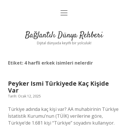
menüyü
Anasayfa
aç
Gizlilik Politikası
Bağlantılı Dünya Rehberi
Yasal Uyarı
Dijital dünyada keyifli bir yolculuk!
Hakkımızda
Etiket:
4 harfli erkek isimleri nelerdir
Peyker Ismi Türkiyede Kaç Kişide
Var
Tarih: Ocak 12, 2025
Türkiye adında kaç kişi var? AA muhabirinin Türkiye
İstatistik Kurumu’nun (TÜİK) verilerine göre,
Türkiye’de 1.681 kişi “Türkiye” soyadını kullanıyor.