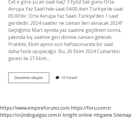
Cet e göre şu an saat kaç? 3 Eylül Salı günü Orta
Avrupa Yaz Saati’nde saat 04:00 iken Türkiye’de saat
05:00’dır. Orta Avrupa Yaz Saati Türkiye’den 1 saat
geridedir. 2024 saatler ne zaman ileri alınacak 2024?
Geçtiğimiz Mart ayında yaz saatine geçtikten sonra,
yakında kış saatine geri dönme zamanı gelecek.
Pratikte, Ekim ayının son haftasonunda bir saat
daha fazla uyuyacağız. Bu, 26 Ekim 2024 Cumartesi
gecesi ile 27 Ekim…
Cet
Devamını okuyun
10 Yorum
Ne
Zaman
Değişiyor
https://www.empireforumz.com
https://foru.com.tr
https://orjindogalgaz.com.tr
knight online
nttgame
Sitemap