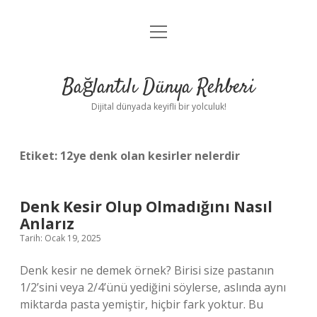
menüyü
Anasayfa
aç
Gizlilik Politikası
Bağlantılı Dünya Rehberi
Yasal Uyarı
Dijital dünyada keyifli bir yolculuk!
Hakkımızda
Etiket:
12ye denk olan kesirler nelerdir
Denk Kesir Olup Olmadığını Nasıl
Anlarız
Tarih: Ocak 19, 2025
Denk kesir ne demek örnek? Birisi size pastanın
1/2’sini veya 2/4’ünü yediğini söylerse, aslında aynı
miktarda pasta yemiştir, hiçbir fark yoktur. Bu