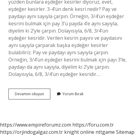
yüzden bunlara eşdeğer kesirler diyoruz, evet,
eşdeğer kesirler. 3-4’ün denk kesri nedir? Pay ve
paydayı aynı sayıyla çarpın. Örneğin, 3/4’ün eşdeğer
kesrini bulmak için pay 3’ü payda 4’e aynı sayıyla,
diyelim ki 2’yle çarpın. Dolayısıyla, 6/8, 3/4’ün
eşdeğer kesridir. Verilen kesrin payını ve paydasını
aynı sayıyla çarparak başka eşdeğer kesirler
bulabiliriz. Pay ve paydayı aynı sayıyla çarpın.
Örneğin, 3/4’ün eşdeğer kesrini bulmak için payı 3’le,
paydayı da aynı sayıyla, diyelim ki 2’yle çarpın.
Dolayısıyla, 6/8, 3/4’ün eşdeğer kesridir.…
Denk
Devamını okuyun
Yorum Bırak
Kesir
Olup
Olmadığını
Nasıl
Anlarız
https://www.empireforumz.com
https://foru.com.tr
https://orjindogalgaz.com.tr
knight online
nttgame
Sitemap