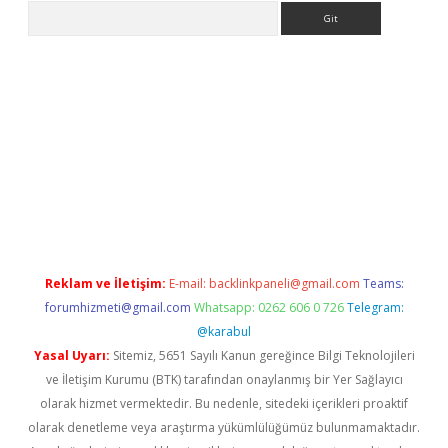
Arama
exper.xyz/
Reklam ve İletişim:
E-mail:
backlinkpaneli@gmail.com
Teams:
forumhizmeti@gmail.com
Whatsapp: 0262 606 0 726
Telegram:
@karabul
Yasal Uyarı:
Sitemiz, 5651 Sayılı Kanun gereğince Bilgi Teknolojileri
ve İletişim Kurumu (BTK) tarafından onaylanmış bir Yer Sağlayıcı
olarak hizmet vermektedir. Bu nedenle, sitedeki içerikleri proaktif
olarak denetleme veya araştırma yükümlülüğümüz bulunmamaktadır.