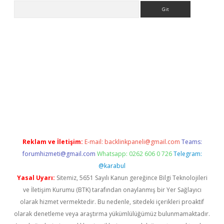
Arama
er.xyz/
Reklam ve İletişim:
E-mail:
backlinkpaneli@gmail.com
Teams:
forumhizmeti@gmail.com
Whatsapp: 0262 606 0 726
Telegram:
@karabul
Yasal Uyarı:
Sitemiz, 5651 Sayılı Kanun gereğince Bilgi Teknolojileri
ve İletişim Kurumu (BTK) tarafından onaylanmış bir Yer Sağlayıcı
olarak hizmet vermektedir. Bu nedenle, sitedeki içerikleri proaktif
olarak denetleme veya araştırma yükümlülüğümüz bulunmamaktadır.