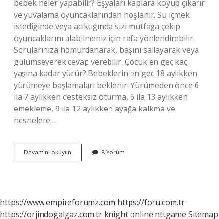
bebek neler yapabilir? Eşyaları kaplara koyup çıkarır
ve yuvalama oyuncaklarından hoşlanır. Su içmek
istediğinde veya acıktığında sizi mutfağa çekip
oyuncaklarını alabilmeniz için rafa yönlendirebilir.
Sorularınıza homurdanarak, başını sallayarak veya
gülümseyerek cevap verebilir. Çocuk en geç kaç
yaşına kadar yürür? Bebeklerin en geç 18 aylıkken
yürümeye başlamaları beklenir. Yürümeden önce 6
ila 7 aylıkken desteksiz oturma, 6 ila 13 aylıkken
emekleme, 9 ila 12 aylıkken ayağa kalkma ve
nesnelere…
1
Devamını okuyun
8 Yorum
Yaşındaki
Çocuk
Yürür
Mü
https://www.empireforumz.com
https://foru.com.tr
https://orjindogalgaz.com.tr
knight online
nttgame
Sitemap